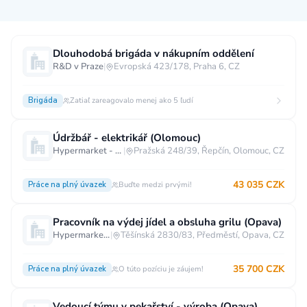
Měsíční plat
Dlouhodobá brigáda v nákupním oddělení
R&D v Praze
|
Evropská 423/178, Praha 6, CZ
neuvedeno
0 až 30 000 CZK
30 000 CZK a více
Brigáda
Zatiaľ zareagovalo menej ako 5 ľudí
40 000 CZK a více
60 000 CZK a více
80 000 CZK a více
Údržbář - elektrikář (Olomouc)
Hypermarket - Olomouc
|
Pražská 248/39, Řepčín, Olomouc, CZ
Ostatní mzdy
43 035 CZK
za hodinu
za manday
za rok
Práce na plný úvazek
Buďte medzi prvými!
Typ úvazku
Pracovník na výdej jídel a obsluha grilu (Opava)
Hypermarket - Opava
|
Těšínská 2830/83, Předměstí, Opava, CZ
Práce na plný úvazek
Práce na zkrácený úvazek
Práce na živnost
Práce přes internet
Práce doma
35 700 CZK
Práce na plný úvazek
O túto pozíciu je záujem!
Krátkodobá práce
Brigáda
Stáž / Trainee
Vedoucí týmu v pekařství - výroba (Opava)