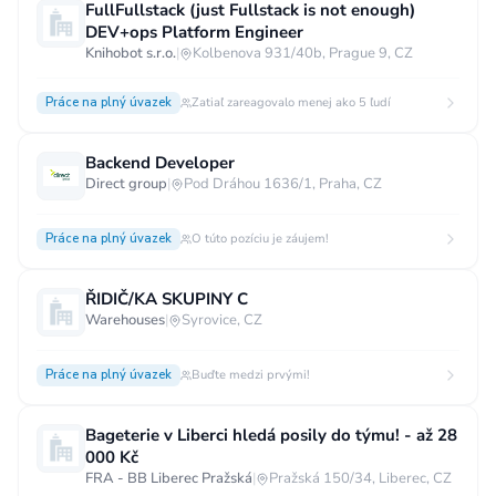
FullFullstack (just Fullstack is not enough)
DEV+ops Platform Engineer
Knihobot s.r.o.
|
Kolbenova 931/40b, Prague 9, CZ
Práce na plný úvazek
Zatiaľ zareagovalo menej ako 5 ľudí
Backend Developer
Direct group
|
Pod Dráhou 1636/1, Praha, CZ
Práce na plný úvazek
O túto pozíciu je záujem!
ŘIDIČ/KA SKUPINY C
Warehouses
|
Syrovice, CZ
Práce na plný úvazek
Buďte medzi prvými!
Bageterie v Liberci hledá posily do týmu! - až 28
000 Kč
FRA - BB Liberec Pražská
|
Pražská 150/34, Liberec, CZ