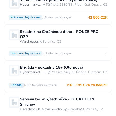
Hypermarket - Opava
|
Těšínská 2830/83, Předměstí, Opava, CZ
Vzdělání
Vzdělání není podstatné
Základní
42 500 CZK
Práce na plný úvazek
Buďte medzi prvými!
Odborné vyučení bez maturity
Skladník na Chráněnou dílnu - POUZE PRO
Středoškolské nebo odborné vyučení s maturitou
OZP
Warehouses
|
Syrovice, CZ
Vyšší odborné
Bakalářské
Vysokoškolské / universitní
Práce na plný úvazek
Buďte medzi prvými!
MBA, MBT, postgraduální studium
Brigáda - pokladny 18+ (Olomouc)
Hypermarket - Olomouc
|
Pražská 248/39, Řepčín, Olomouc, CZ
150 - 185 CZK za hodinu
Brigáda
O túto pozíciu je záujem!
Servisní technik/technička - DECATHLON
Smíchov
Decathlon OC Nový Smíchov
|
Plzeňská/8, Praha 5, CZ