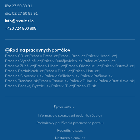
ičo: 27 50 83 91
dič: CZ 27 50 83 91
info@recruitis.io
+420 724 500 898
Rodina pracovných portálov
Práce v ČR .cz
|
Práce v Praze .cz
|
Práce - Brno .cz
|
Práce v Hradci .cz
|
Práce na Vysočině .cz
|
Práce v Budějovicích .cz
|
Práce ve Varech .cz
|
Práce ve Zlíně .cz
|
Práce v Liberci .cz
|
Práce v Olomouci .cz
|
Práce v Ostravě .cz
|
Práce v Pardubicích .cz
|
Práce v Plzni .cz
|
Práce v Ústí .cz
|
Práca na Slovensku .sk
|
Práca v Košiciach .sk
|
Práca v Prešove .sk
|
Práca v Trenčíne .sk
|
Práca v Trnave .sk
|
Práca v Žiline .sk
|
Práca v Bratislave .sk
|
Práca v Banskej Bystrici .sk
|
Práce v IT .cz
|
Práca v IT .sk
Informácie o spracovaní osobných údajov
Podmienky používania pracovného portálu
Recruitis.io s.r.o.
Nastavenie cookies