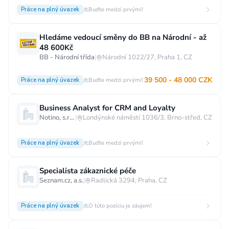
Práce na plný úvazek
Buďte medzi prvými!
Hledáme vedoucí směny do BB na Národní - až
48 600Kč
BB - Národní třída
|
Národní 1022/27, Praha 1, CZ
39 500 - 48 000 CZK
Práce na plný úvazek
Buďte medzi prvými!
Business Analyst for CRM and Loyalty
Notino, s.r.o.
|
Londýnské náměstí 1036/3, Brno-střed, CZ
Práce na plný úvazek
Buďte medzi prvými!
Specialista zákaznické péče
Seznam.cz, a.s.
|
Radlická 3294, Praha, CZ
Práce na plný úvazek
O túto pozíciu je záujem!