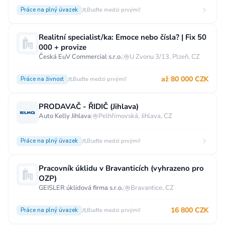
Práce na plný úvazek
Buďte medzi prvými!
Realitní specialist/ka: Emoce nebo čísla? | Fix 50
000 + provize
Česká EuV Commercial s.r.o.
|
U Zvonu 3/13, Plzeň, CZ
až 80 000 CZK
Práce na živnost
Buďte medzi prvými!
PRODAVAČ - ŘIDIČ (Jihlava)
Auto Kelly Jihlava
|
Pelhřimovská, Jihlava, CZ
Práce na plný úvazek
Buďte medzi prvými!
Pracovník úklidu v Bravanticích (vyhrazeno pro
OZP)
GEISLER úklidová firma s.r.o.
|
Bravantice, CZ
16 800 CZK
Práce na plný úvazek
Buďte medzi prvými!