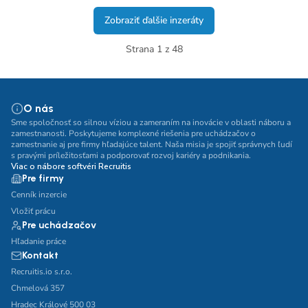
Zobraziť ďalšie inzeráty
Strana 1 z 48
O nás
Sme spoločnosť so silnou víziou a zameraním na inovácie v oblasti náboru a
zamestnanosti. Poskytujeme komplexné riešenia pre uchádzačov o
zamestnanie aj pre firmy hľadajúce talent. Naša misia je spojiť správnych ľudí
s pravými príležitosťami a podporovať rozvoj kariéry a podnikania.
Viac o nábore softvéri Recruitis
Pre firmy
Cenník inzercie
Vložiť prácu
Pre uchádzačov
Hľadanie práce
Kontakt
Recruitis.io s.r.o.
Chmelová 357
Hradec Králové 500 03