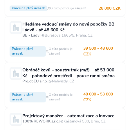
28 000 CZK
Práce na plný úvazek
O túto pozíciu je záujem!
Hledáme vedoucí směny do nové pobočky BB
Ládví! - až 48 600 Kč
BB - Ládví
|
Burešova 1665/5, Praha, CZ
39 500 - 48 600
Práce na plný
O túto pozíciu je
úvazek
záujem!
CZK
Obráběč kovů – soustružník (m/ž) │ až 53 000
Kč – pohodové prostředí – pouze ranní směna
ProJobEU s.r.o.
|
Nehvizdy, CZ
40 000 - 53 000
Práce na plný
O túto pozíciu je
úvazek
záujem!
CZK
Projektový manažer - automatizace a inovace
100% REWORK s.r.o.
|
Kaštanová 530, Brno, CZ