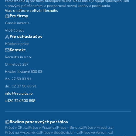
zamestnanie aj pre firmy hľadajúce talent. Naša misia je spojiť správnych ľudí
s pravými príležitosťami a podporovať rozvoj kariéry a podnikania.
Viac o nábore softvéri Recruitis
Pre firmy
Cenník inzercie
Vložiť prácu
Pre uchádzačov
Hľadanie práce
Kontakt
Recruitis.io s.r.o.
Chmelová 357
Hradec Králové 500 03
ičo: 27 50 83 91
dič: CZ 27 50 83 91
info@recruitis.io
+420 724 500 898
Rodina pracovných portálov
Práce v ČR .cz
|
Práce v Praze .cz
|
Práce - Brno .cz
|
Práce v Hradci .cz
|
Práce na Vysočině .cz
|
Práce v Budějovicích .cz
|
Práce ve Varech .cz
|