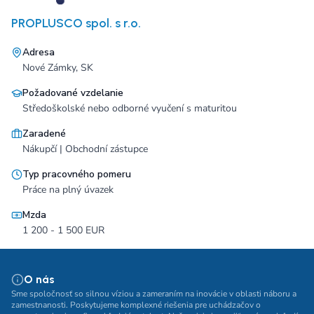
PROPLUSCO spol. s r.o.
Adresa
Nové Zámky, SK
Požadované vzdelanie
Středoškolské nebo odborné vyučení s maturitou
Zaradené
Nákupčí | Obchodní zástupce
Typ pracovného pomeru
Práce na plný úvazek
Mzda
1 200 - 1 500 EUR
O nás
Sme spoločnosť so silnou víziou a zameraním na inovácie v oblasti náboru a
zamestnanosti. Poskytujeme komplexné riešenia pre uchádzačov o